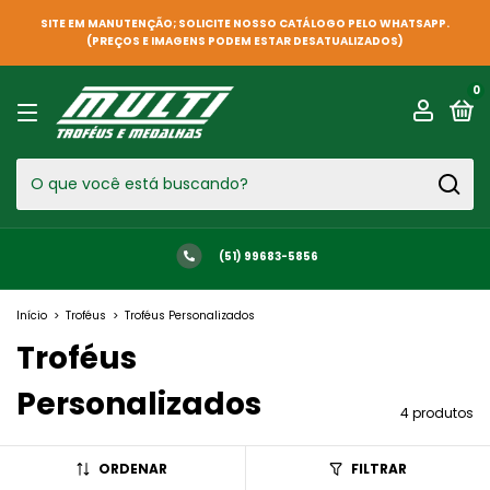
SITE EM MANUTENÇÃO; SOLICITE NOSSO CATÁLOGO PELO WHATSAPP.
(PREÇOS E IMAGENS PODEM ESTAR DESATUALIZADOS)
0
(51) 99683-5856
Início
>
Troféus
>
Troféus Personalizados
Troféus
Personalizados
4 produtos
ORDENAR
FILTRAR