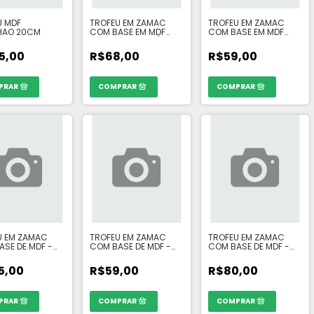
U MDF
TROFEU EM ZAMAC
TROFEU EM ZAMAC
HAO 20CM
COM BASE EM MDF
COM BASE EM MDF
CHUTEIRA 13CM (
CHUTEIRA 13CM
PINTURA ESPECIAL)
5,00
R$68,00
R$59,00
U EM ZAMAC
TROFEU EM ZAMAC
TROFEU EM ZAMAC
SE DE MDF -
COM BASE DE MDF -
COM BASE DE MDF -
G DOURADA
LUVA 20CM
CHUTEIRA P DOURADA
ENVELHECIDO
10CM
5,00
R$59,00
R$80,00