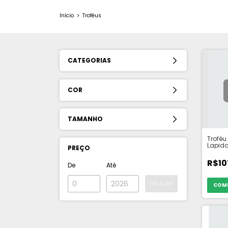
Início
>
Troféus
CATEGORIAS
COR
TAMANHO
Troféu
Lapid
PREÇO
Base 
TAMAN
R$10
De
Até
APLICAR