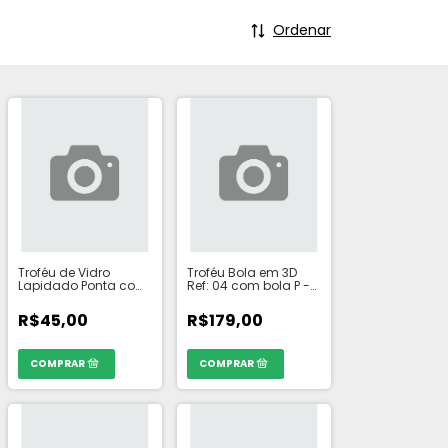
Ordenar
Troféu de Vidro
Troféu Bola em 3D
Lapidado Ponta com
Ref: 04 com bola P -
Base fumê -
TAMANHO: 58 cm,
TAMANHO: 15cm
COR: Amarelo
R$45,00
R$179,00