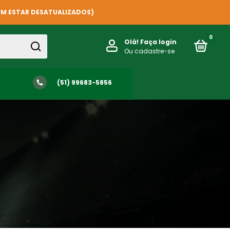
EM ESTAR DESATUALIZADOS)
0
Olá!
Faça login
Ou cadastre-se
(51) 99683-5856